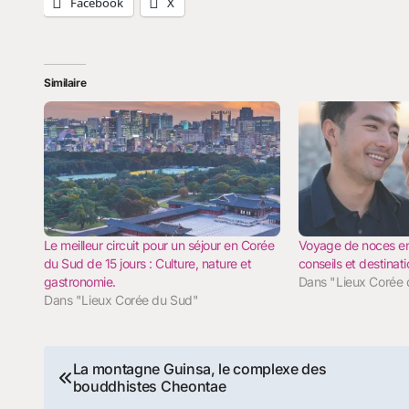
Facebook
X
Similaire
Le meilleur circuit pour un séjour en Corée
Voyage de noces en
du Sud de 15 jours : Culture, nature et
conseils et destina
gastronomie.
Dans "Lieux Corée
Dans "Lieux Corée du Sud"
Navigation
La montagne Guinsa, le complexe des
bouddhistes Cheontae
de