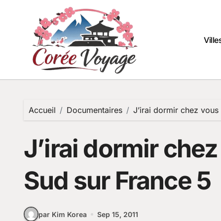
Passer
au
contenu
Vill
Accueil
Documentaires
J’irai dormir chez vou
J’irai dormir che
Sud sur France 5
par Kim Korea
Sep 15, 2011