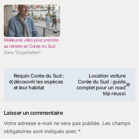
Meilleures villes pour prendre
sa retraite en Corée du Sud
Dans "Expatriation"
Navigation
Requin Corée du Sud :
Location voiture
découvrir les espèces
Corée du Sud : guide
de
et leur habitat
complet pour un road
trip réussi
l’article
Laisser un commentaire
Votre adresse e-mail ne sera pas publiée.
Les champs
obligatoires sont indiqués avec
*