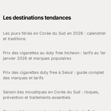
c
h
e
Les destinations tendances
r
c
h
Les jours fériés en Corée du Sud en 2026 : calendrier
e
et traditions
r
:
Prix des cigarettes au duty free Incheon : tarifs au 1er
janvier 2026 et marques populaires
Prix des cigarettes duty free à Séoul : guide complet
des marques et tarifs
Saison des moustiques en Corée du Sud : risques,
prévention et traitements essentiels