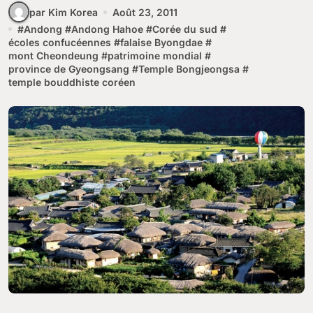
par Kim Korea
Août 23, 2011
#
Andong
#
Andong Hahoe
#
Corée du sud
#
écoles confucéennes
#
falaise Byongdae
#
mont Cheondeung
#
patrimoine mondial
#
province de Gyeongsang
#
Temple Bongjeongsa
#
temple bouddhiste coréen