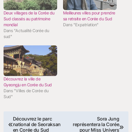
Deux villages de la Corée du
Meilleures villes pour prendre
Sud classés au patrimoine
sa retraite en Corée du Sud
mondial
Dans "Expatriation"
Dans "Actualité Corée du
sud"
Découvrez la ville de
Gyeongju en Corée du Sud
Dans "Villes de Corée du
Sud"
Navigation
Découvrez le parc
Sora Jung
national de Seoraksan
représentera la Corée
de
en Corée du Sud
pour Miss Univers