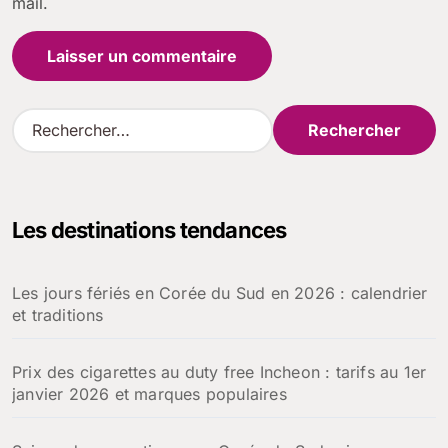
mail.
R
e
c
h
e
Les destinations tendances
r
c
h
Les jours fériés en Corée du Sud en 2026 : calendrier
e
et traditions
r
:
Prix des cigarettes au duty free Incheon : tarifs au 1er
janvier 2026 et marques populaires