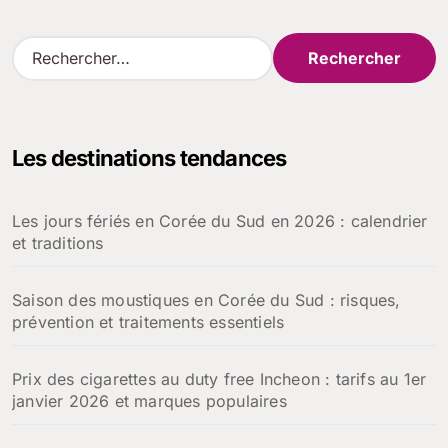
R
e
c
h
e
Les destinations tendances
r
c
h
Les jours fériés en Corée du Sud en 2026 : calendrier
e
et traditions
r
:
Saison des moustiques en Corée du Sud : risques,
prévention et traitements essentiels
Prix des cigarettes au duty free Incheon : tarifs au 1er
janvier 2026 et marques populaires