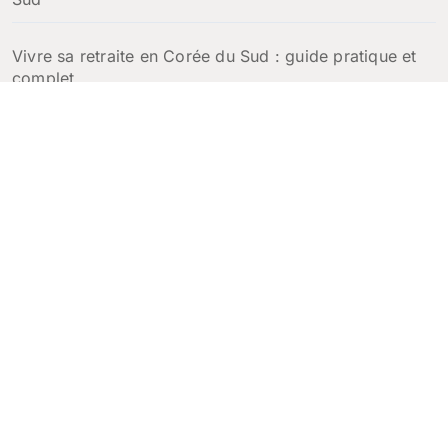
Vivre sa retraite en Corée du Sud : guide pratique et
complet
Escales croisière en Corée du Sud : que faire à
Incheon, Busan et Jeju en une journée
Corée Voyage