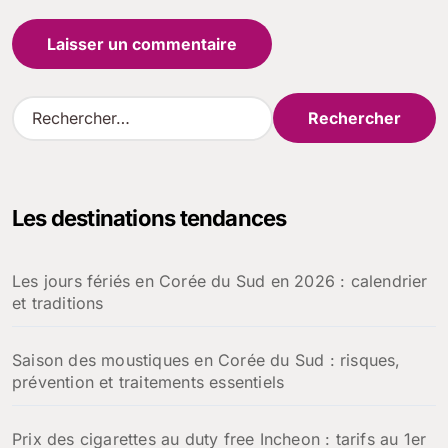
R
e
c
h
e
Les destinations tendances
r
c
h
Les jours fériés en Corée du Sud en 2026 : calendrier
e
et traditions
r
:
Saison des moustiques en Corée du Sud : risques,
prévention et traitements essentiels
Prix des cigarettes au duty free Incheon : tarifs au 1er