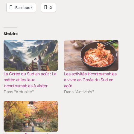
Facebook
X
Similaire
La Corée du Sud en août : La
Les activités incontournables
météo et les lieux
à vivre en Corée du Sud en
incontournables à visiter
août
Dans "Actualité"
Dans "Activités"