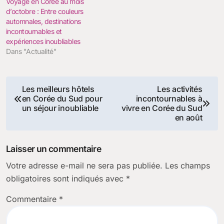
Voyage en Corée au mois
d’octobre : Entre couleurs
automnales, destinations
incontournables et
expériences inoubliables
Dans "Actualité"
Navigation
Les meilleurs hôtels
Les activités
en Corée du Sud pour
incontournables à
de
un séjour inoubliable
vivre en Corée du Sud
en août
l’article
Laisser un commentaire
Votre adresse e-mail ne sera pas publiée.
Les champs
obligatoires sont indiqués avec
*
Commentaire
*