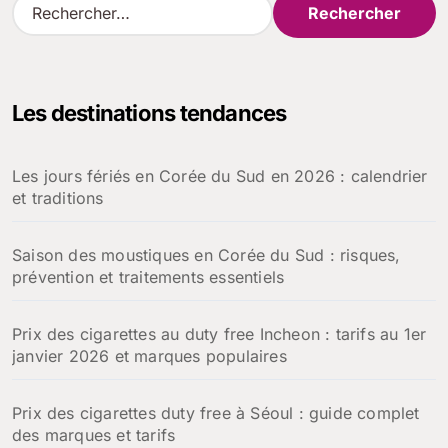
R
e
c
h
e
Les destinations tendances
r
c
h
Les jours fériés en Corée du Sud en 2026 : calendrier
e
et traditions
r
:
Saison des moustiques en Corée du Sud : risques,
prévention et traitements essentiels
Prix des cigarettes au duty free Incheon : tarifs au 1er
janvier 2026 et marques populaires
Prix des cigarettes duty free à Séoul : guide complet
des marques et tarifs