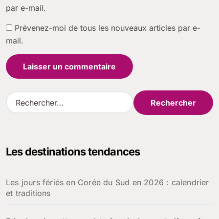
par e-mail.
Prévenez-moi de tous les nouveaux articles par e-
mail.
R
e
c
h
e
Les destinations tendances
r
c
h
Les jours fériés en Corée du Sud en 2026 : calendrier
e
et traditions
r
: