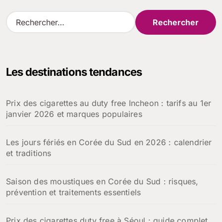
R
e
c
h
e
Les destinations tendances
r
c
h
Prix des cigarettes au duty free Incheon : tarifs au 1er
e
janvier 2026 et marques populaires
r
:
Les jours fériés en Corée du Sud en 2026 : calendrier
et traditions
Saison des moustiques en Corée du Sud : risques,
prévention et traitements essentiels
Prix des cigarettes duty free à Séoul : guide complet