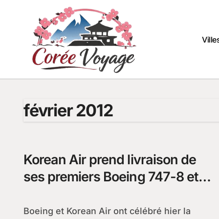
Passer
au
contenu
Vill
février 2012
Korean Air prend livraison de
ses premiers Boeing 747-8 et
777 Freighters
Boeing et Korean Air ont célébré hier la