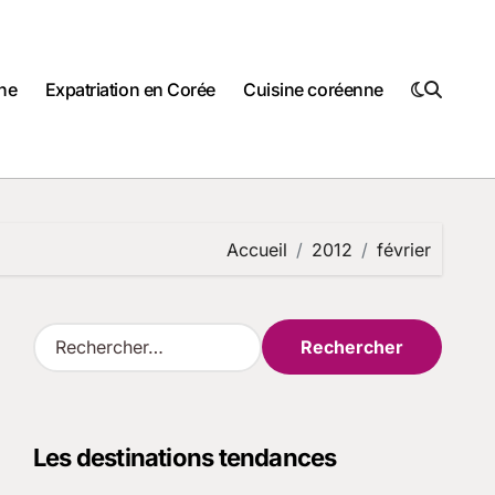
ne
Expatriation en Corée
Cuisine coréenne
Accueil
2012
février
R
e
c
h
e
Les destinations tendances
r
c