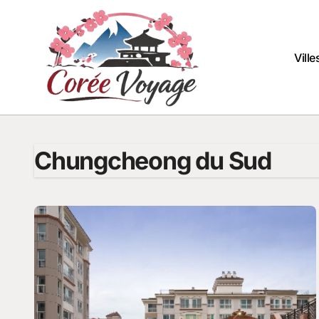
Passer
au
contenu
Vill
Chungcheong du Sud