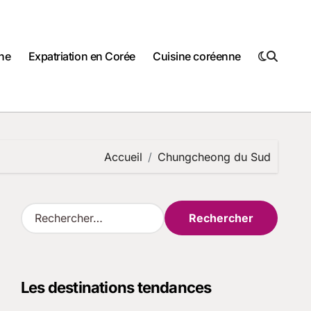
ne
Expatriation en Corée
Cuisine coréenne
Accueil
Chungcheong du Sud
R
e
c
h
e
Les destinations tendances
r
c