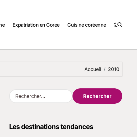
ne
Expatriation en Corée
Cuisine coréenne
Accueil
2010
R
e
c
h
e
Les destinations tendances
r
c