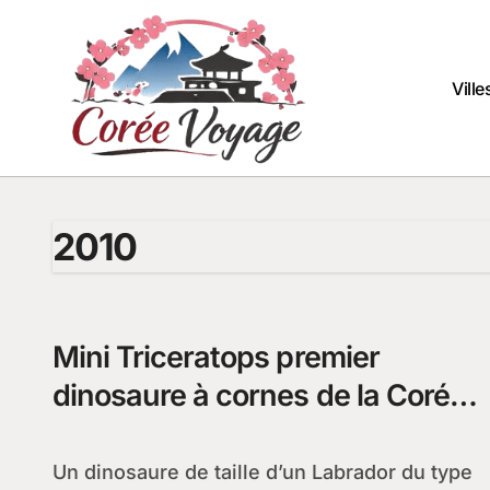
Passer
au
contenu
Vill
2010
Mini Triceratops premier
dinosaure à cornes de la Corée
du Sud
Un dinosaure de taille d’un Labrador du type